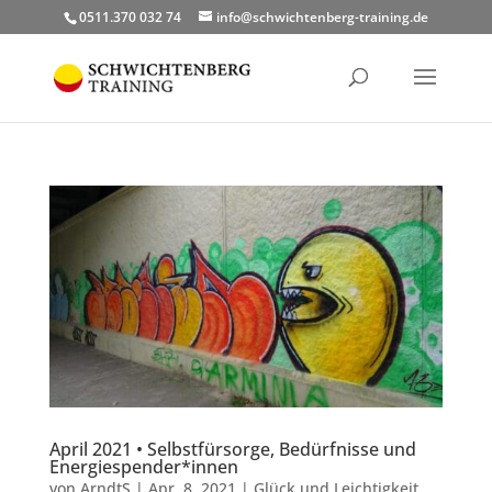
0511.370 032 74
info@schwichtenberg-training.de
April 2021 • Selbstfürsorge, Bedürfnisse und
Energiespender*innen
von
ArndtS
|
Apr. 8, 2021
|
Glück und Leichtigkeit
,