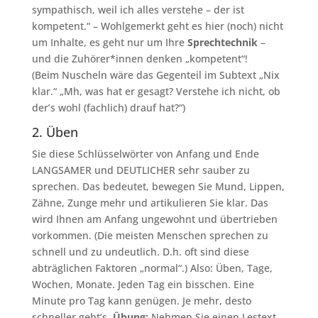
sympathisch, weil ich alles verstehe – der ist
kompetent.“ – Wohlgemerkt geht es hier (noch) nicht
um Inhalte, es geht nur um Ihre
Sprechtechnik
–
und die Zuhörer*innen denken „kompetent“!
(Beim Nuscheln wäre das Gegenteil im Subtext „Nix
klar.“ „Mh, was hat er gesagt? Verstehe ich nicht, ob
der’s wohl (fachlich) drauf hat?“)
2. Üben
Sie diese Schlüsselwörter von Anfang und Ende
LANGSAMER und DEUTLICHER sehr sauber zu
sprechen. Das bedeutet, bewegen Sie Mund, Lippen,
Zähne, Zunge mehr und artikulieren Sie klar. Das
wird Ihnen am Anfang ungewohnt und übertrieben
vorkommen. (Die meisten Menschen sprechen zu
schnell und zu undeutlich. D.h. oft sind diese
abträglichen Faktoren „normal“.) Also: Üben, Tage,
Wochen, Monate. Jeden Tag ein bisschen. Eine
Minute pro Tag kann genügen. Je mehr, desto
schneller geht’s.
Übung:
Nehmen Sie einen Lestext,