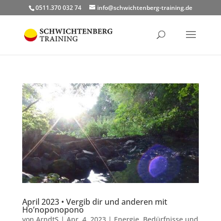
0511.370 032 74
info@schwichtenberg-training.de
April 2023 • Vergib dir und anderen mit
Ho’noponopono
von
ArndtS
|
Apr. 4, 2023
|
Energie
,
Bedürfnisse und