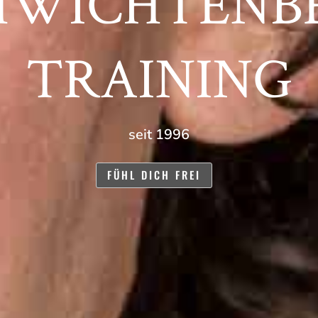
HWICHTENB
TRAINING
seit 1996
FÜHL DICH FREI