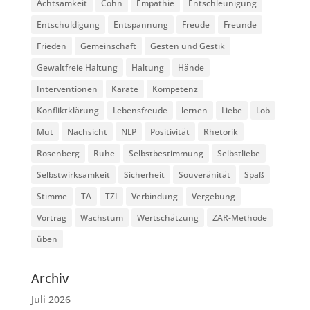
Achtsamkeit
Cohn
Empathie
Entschleunigung
Entschuldigung
Entspannung
Freude
Freunde
Frieden
Gemeinschaft
Gesten und Gestik
Gewaltfreie Haltung
Haltung
Hände
Interventionen
Karate
Kompetenz
Konfliktklärung
Lebensfreude
lernen
Liebe
Lob
Mut
Nachsicht
NLP
Positivität
Rhetorik
Rosenberg
Ruhe
Selbstbestimmung
Selbstliebe
Selbstwirksamkeit
Sicherheit
Souveränität
Spaß
Stimme
TA
TZI
Verbindung
Vergebung
Vortrag
Wachstum
Wertschätzung
ZAR-Methode
üben
Archiv
Juli 2026