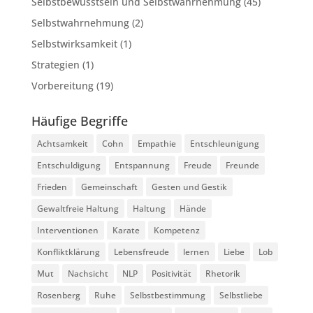
Selbstbewusstsein und Selbstwahrnehmung
(45)
Selbstwahrnehmung
(2)
Selbstwirksamkeit
(1)
Strategien
(1)
Vorbereitung
(19)
Häufige Begriffe
Achtsamkeit
Cohn
Empathie
Entschleunigung
Entschuldigung
Entspannung
Freude
Freunde
Frieden
Gemeinschaft
Gesten und Gestik
Gewaltfreie Haltung
Haltung
Hände
Interventionen
Karate
Kompetenz
Konfliktklärung
Lebensfreude
lernen
Liebe
Lob
Mut
Nachsicht
NLP
Positivität
Rhetorik
Rosenberg
Ruhe
Selbstbestimmung
Selbstliebe