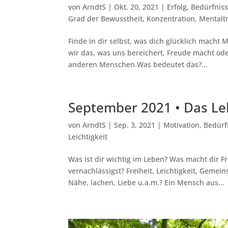
von
ArndtS
|
Okt. 20, 2021
|
Erfolg
,
Bedürfniss
Grad der Bewusstheit
,
Konzentration
,
Mentalt
Finde in dir selbst, was dich glücklich mach
wir das, was uns bereichert, Freude macht oder
anderen Menschen.Was bedeutet das?...
September 2021 • Das Le
von
ArndtS
|
Sep. 3, 2021
|
Motivation
,
Bedürf
Leichtigkeit
Was ist dir wichtig im Leben? Was macht dir Fr
vernachlässigst? Freiheit, Leichtigkeit, Gemei
Nähe, lachen, Liebe u.a.m.? Ein Mensch aus...