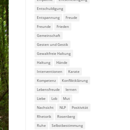
Entschuldigung
Entspannung
Freude
Freunde
Frieden
Gemeinschaft
Gesten und Gestik
Gewaltfreie Haltung
Haltung
Hände
Interventionen
Karate
Kompetenz
Konfliktklärung
Lebensfreude
lernen
Liebe
Lob
Mut
Nachsicht
NLP
Positivität
Rhetorik
Rosenberg
Ruhe
Selbstbestimmung