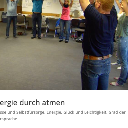
nergie durch atmen
sse und Selbstfürsorge
,
Energie
,
Glück und Leichtigkeit
,
Grad der
ersprache