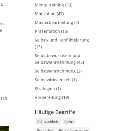
it
,
Mentaltraining
(30)
Motivation
(47)
Musterbearbeitung
(2)
en
ei
Präsentation
(15)
Selbst- und Konfliktklärung
(15)
Selbstbewusstsein und
Selbstwahrnehmung
(45)
Selbstwahrnehmung
(2)
Selbstwirksamkeit
(1)
Strategien
(1)
Vorbereitung
(19)
usch,
Häufige Begriffe
Achtsamkeit
Cohn
Empathie
Entschleunigung