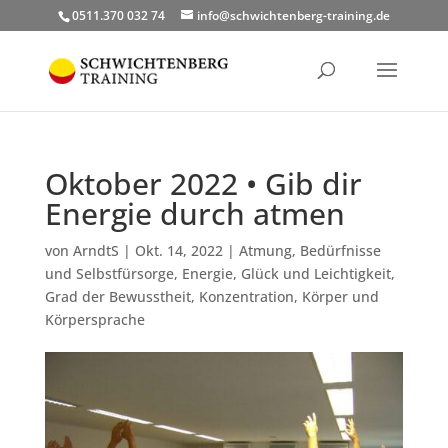
0511.370 032 74
info@schwichtenberg-training.de
Oktober 2022 • Gib dir
Energie durch atmen
von
ArndtS
|
Okt. 14, 2022
|
Atmung
,
Bedürfnisse
und Selbstfürsorge
,
Energie
,
Glück und Leichtigkeit
,
Grad der Bewusstheit
,
Konzentration
,
Körper und
Körpersprache