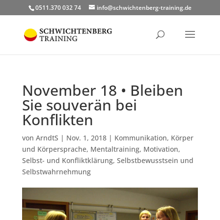
0511.370 032 74
info@schwichtenberg-training.de
November 18 • Bleiben
Sie souverän bei
Konflikten
von
ArndtS
|
Nov. 1, 2018
|
Kommunikation
,
Körper
und Körpersprache
,
Mentaltraining
,
Motivation
,
Selbst- und Konfliktklärung
,
Selbstbewusstsein und
Selbstwahrnehmung