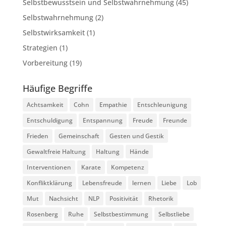
Selbstbewusstsein und Selbstwahrnehmung
(45)
Selbstwahrnehmung
(2)
Selbstwirksamkeit
(1)
Strategien
(1)
Vorbereitung
(19)
Häufige Begriffe
Achtsamkeit
Cohn
Empathie
Entschleunigung
Entschuldigung
Entspannung
Freude
Freunde
Frieden
Gemeinschaft
Gesten und Gestik
Gewaltfreie Haltung
Haltung
Hände
Interventionen
Karate
Kompetenz
Konfliktklärung
Lebensfreude
lernen
Liebe
Lob
Mut
Nachsicht
NLP
Positivität
Rhetorik
Rosenberg
Ruhe
Selbstbestimmung
Selbstliebe