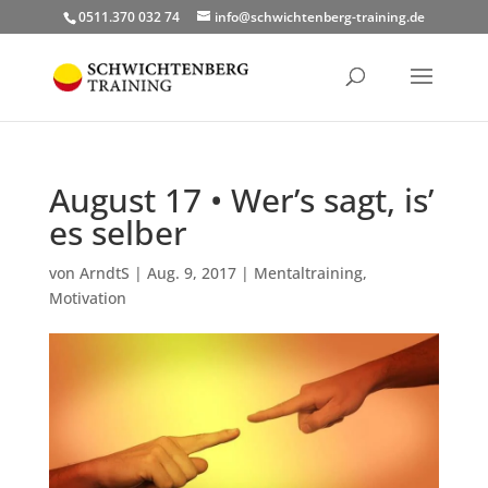
0511.370 032 74
info@schwichtenberg-training.de
August 17 • Wer’s sagt, is’
es selber
von
ArndtS
|
Aug. 9, 2017
|
Mentaltraining
,
Motivation