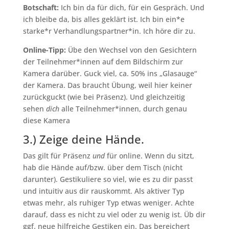
Botschaft:
Ich bin da für dich, für ein Gespräch. Und
ich bleibe da, bis alles geklärt ist. Ich bin ein*e
starke*r Verhandlungspartner*in. Ich höre dir zu.
Online-Tipp:
Übe den Wechsel von den Gesichtern
der Teilnehmer*innen auf dem Bildschirm zur
Kamera darüber. Guck viel, ca. 50% ins „Glasauge“
der Kamera. Das braucht Übung, weil hier keiner
zurückguckt (wie bei Präsenz). Und gleichzeitig
sehen
dich
alle Teilnehmer*innen, durch genau
diese Kamera
3.) Zeige deine Hände.
Das gilt für Präsenz
und
für online. Wenn du sitzt,
hab die Hände auf/bzw. über dem Tisch (nicht
darunter). Gestikuliere so viel, wie es zu dir passt
und intuitiv aus dir rauskommt. Als aktiver Typ
etwas mehr, als ruhiger Typ etwas weniger. Achte
darauf, dass es nicht zu viel oder zu wenig ist. Üb dir
ggf. neue hilfreiche Gestiken ein. Das bereichert