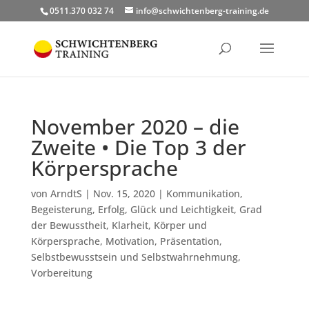
0511.370 032 74
info@schwichtenberg-training.de
November 2020 – die
Zweite • Die Top 3 der
Körpersprache
von
ArndtS
|
Nov. 15, 2020
|
Kommunikation
,
Begeisterung
,
Erfolg
,
Glück und Leichtigkeit
,
Grad
der Bewusstheit
,
Klarheit
,
Körper und
Körpersprache
,
Motivation
,
Präsentation
,
Selbstbewusstsein und Selbstwahrnehmung
,
Vorbereitung