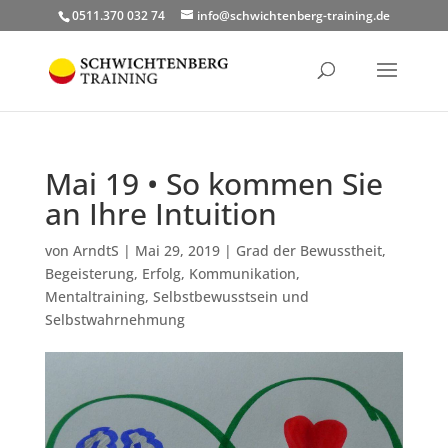
0511.370 032 74
info@schwichtenberg-training.de
Mai 19 • So kommen Sie
an Ihre Intuition
von
ArndtS
|
Mai 29, 2019
|
Grad der Bewusstheit
,
Begeisterung
,
Erfolg
,
Kommunikation
,
Mentaltraining
,
Selbstbewusstsein und
Selbstwahrnehmung